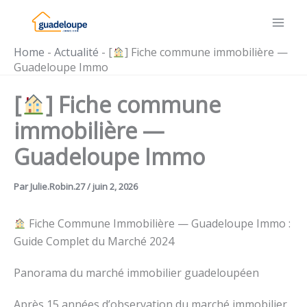
Aller
au
contenu
Home
-
Actualité
-
[
] Fiche commune immobilière —
Guadeloupe Immo
[
] Fiche commune
immobilière —
Guadeloupe Immo
Par
Julie.Robin.27
/
juin 2, 2026
Fiche Commune Immobilière — Guadeloupe Immo :
Guide Complet du Marché 2024
Panorama du marché immobilier guadeloupéen
Après 15 années d’observation du marché immobilier