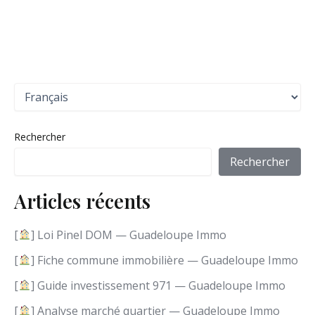
C
h
o
i
Rechercher
s
i
Rechercher
r
u
Articles récents
n
e
l
[
] Loi Pinel DOM — Guadeloupe Immo
a
n
[
] Fiche commune immobilière — Guadeloupe Immo
g
[
] Guide investissement 971 — Guadeloupe Immo
u
e
[
] Analyse marché quartier — Guadeloupe Immo