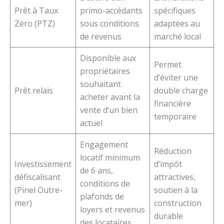
Prêt à Taux
primo-accédants
spécifiques
Zéro (PTZ)
sous conditions
adaptées au
de revenus
marché local
Disponible aux
Permet
propriétaires
d’éviter une
souhaitant
Prêt relais
double charge
acheter avant la
financière
vente d’un bien
temporaire
actuel
Engagement
Réduction
locatif minimum
Investissement
d’impôt
de 6 ans,
défiscalisant
attractives,
conditions de
(Pinel Outre-
soutien à la
plafonds de
mer)
construction
loyers et revenus
durable
des locataires