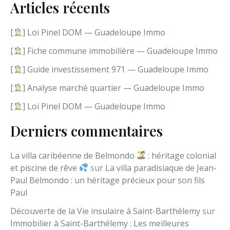
Articles récents
n
e
l
[
] Loi Pinel DOM — Guadeloupe Immo
a
n
[
] Fiche commune immobilière — Guadeloupe Immo
g
[
] Guide investissement 971 — Guadeloupe Immo
u
e
[
] Analyse marché quartier — Guadeloupe Immo
[
] Loi Pinel DOM — Guadeloupe Immo
Derniers commentaires
La villa caribéenne de Belmondo
: héritage colonial
et piscine de rêve
sur
La villa paradisiaque de Jean-
Paul Belmondo : un héritage précieux pour son fils
Paul
Découverte de la Vie insulaire à Saint-Barthélemy
sur
Immobilier à Saint-Barthélemy : Les meilleures