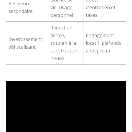
Résidence
vie, usage
d’entretien et
secondaire
personnel
taxes
Réduction
fiscale,
Engagement
Investissement
soutien à la
locatif, plafonds
défiscalisant
construction
à respecter
neuve