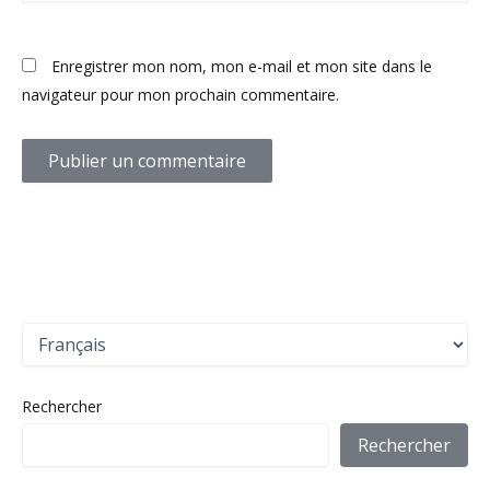
Enregistrer mon nom, mon e-mail et mon site dans le
navigateur pour mon prochain commentaire.
C
h
o
i
Rechercher
s
i
Rechercher
r
u