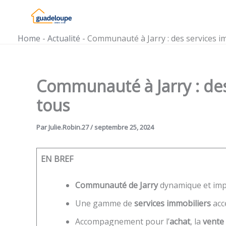
Aller
au
contenu
Home
-
Actualité
-
Communauté à Jarry : des services i
Communauté à Jarry : des
tous
Par
Julie.Robin.27
/
septembre 25, 2024
EN BREF
Communauté de Jarry
dynamique et imp
Une gamme de
services immobiliers
acc
Accompagnement pour l’
achat
, la
vente