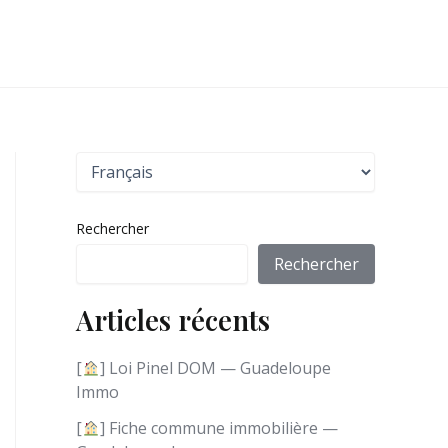
C
h
o
i
Rechercher
s
i
Rechercher
r
u
Articles récents
n
e
l
[
] Loi Pinel DOM — Guadeloupe
a
Immo
n
g
[
] Fiche commune immobilière —
u