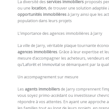
La diversité des
services immobiliers
proposés per
ou une
location
, de trouver une solution adaptée à
opportunités immobilières
à Jarry ainsi que les a
population dans leurs projets
L’importance des agences immobilières à Jarry
La ville de Jarry, véritable plaque tournante éco
agences immobilières
. Grâce à leur expertise et 
mesure d’accompagner les acheteurs, vendeurs et 
qu’
Laforêt
et
Immovital
se démarquent par la quali
Un accompagnement sur mesure
Les
agents immobiliers
de Jarry comprennent l’i
vous soyez primo-accédant ou investisseur chevr
répondre à vos attentes. En ayant une approche axé
les familles tout au long de leurs projets, en pren