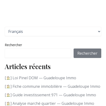
C
h
o
i
Rechercher
s
i
Rechercher
r
u
Articles récents
n
e
l
[
] Loi Pinel DOM — Guadeloupe Immo
a
n
[
] Fiche commune immobilière — Guadeloupe Immo
g
[
] Guide investissement 971 — Guadeloupe Immo
u
e
[
] Analyse marché quartier — Guadeloupe Immo