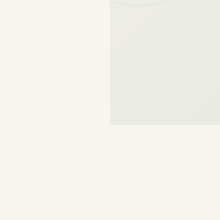
CE QUE VOUS TROUVEREZ
L'essentiel
en un seul endroit