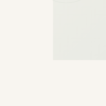
CE QUE VOUS TROUVEREZ
L'essentiel
en un seul endroit