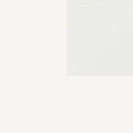
CE QUE VOUS TROUVEREZ
L'essentiel
en un seul endroit