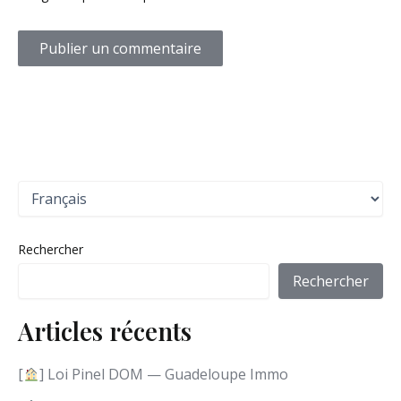
C
h
o
i
Rechercher
s
i
Rechercher
r
u
Articles récents
n
e
l
[
] Loi Pinel DOM — Guadeloupe Immo
a