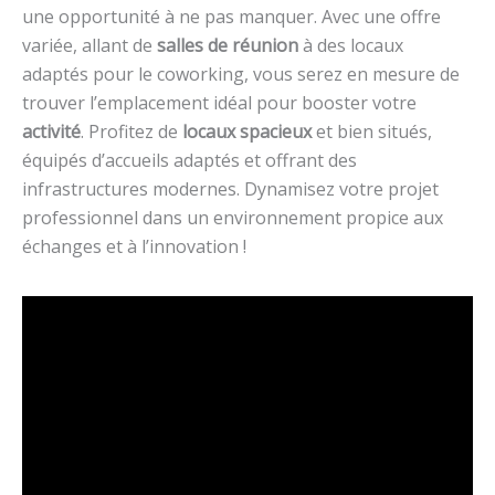
une opportunité à ne pas manquer. Avec une offre
variée, allant de
salles de réunion
à des locaux
adaptés pour le coworking, vous serez en mesure de
trouver l’emplacement idéal pour booster votre
activité
. Profitez de
locaux spacieux
et bien situés,
équipés d’accueils adaptés et offrant des
infrastructures modernes. Dynamisez votre projet
professionnel dans un environnement propice aux
échanges et à l’innovation !