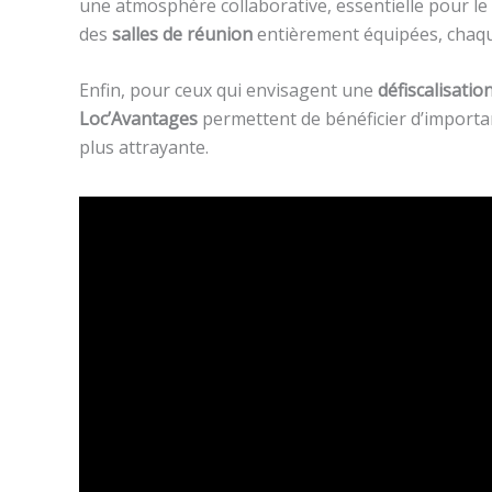
une atmosphère collaborative, essentielle pour le 
des
salles de réunion
entièrement équipées, chaque
Enfin, pour ceux qui envisagent une
défiscalisatio
Loc’Avantages
permettent de bénéficier d’importan
plus attrayante.