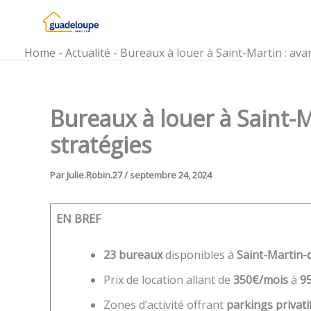
Aller
au
contenu
Home
-
Actualité
-
Bureaux à louer à Saint-Martin : ava
Bureaux à louer à Saint-M
stratégies
Par
Julie.Robin.27
/
septembre 24, 2024
EN BREF
23 bureaux
disponibles à
Saint-Martin-
Prix de location allant de
350€/mois
à
9
Zones d’activité offrant
parkings privati