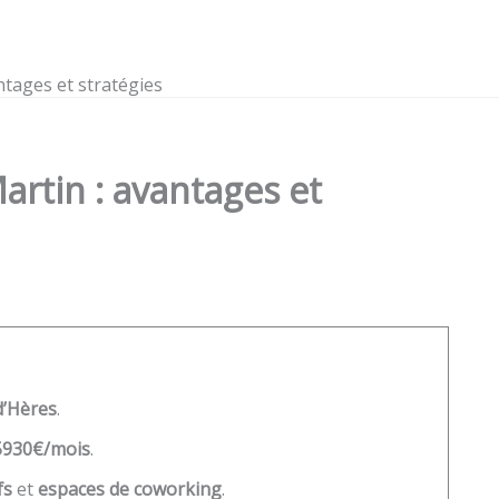
ntages et stratégies
artin : avantages et
d’Hères
.
5930€/mois
.
fs
et
espaces de coworking
.