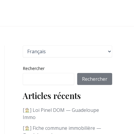
C
h
o
i
Rechercher
s
i
Rechercher
r
u
Articles récents
n
e
l
[
] Loi Pinel DOM — Guadeloupe
a
Immo
n
g
[
] Fiche commune immobilière —
u