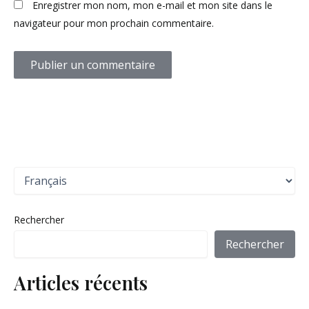
Enregistrer mon nom, mon e-mail et mon site dans le
navigateur pour mon prochain commentaire.
C
h
o
i
Rechercher
s
i
Rechercher
r
u
Articles récents
n
e