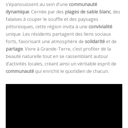
s’épanouissent au sein d’une
communauté
dynamique
. Cernée par des
plages de sable blanc
, des
falaises à couper le souffle et des paysages
pittoresques, cette région invita à une
convivialité
unique. Les résidents partagent des liens sociaux
forts, favorisant une atmosphère de
solidarité
et de
partage
. Vivre à Grande-Terre, c’est profiter de la
beauté naturelle tout en se rassemblant autour
d’activités locales, créant ainsi un véritable esprit de
communauté
qui enrichit le quotidien de chacun.