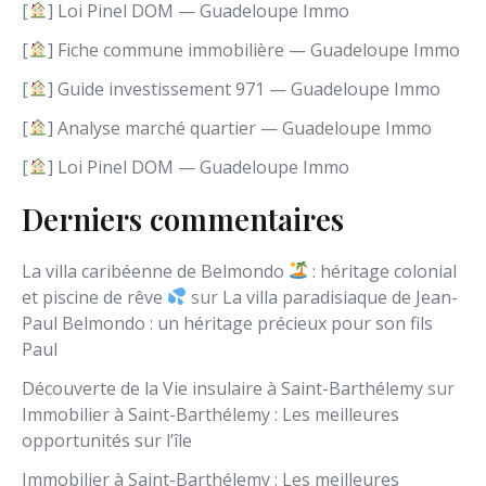
l
[
] Loi Pinel DOM — Guadeloupe Immo
a
n
[
] Fiche commune immobilière — Guadeloupe Immo
g
[
] Guide investissement 971 — Guadeloupe Immo
u
e
[
] Analyse marché quartier — Guadeloupe Immo
[
] Loi Pinel DOM — Guadeloupe Immo
Derniers commentaires
La villa caribéenne de Belmondo
: héritage colonial
et piscine de rêve
sur
La villa paradisiaque de Jean-
Paul Belmondo : un héritage précieux pour son fils
Paul
Découverte de la Vie insulaire à Saint-Barthélemy
sur
Immobilier à Saint-Barthélemy : Les meilleures
opportunités sur l’île
Immobilier à Saint-Barthélemy : Les meilleures