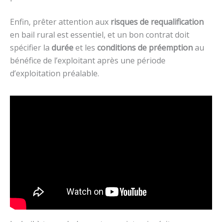
Enfin, prêter attention aux
risques de requalification
en bail rural est essentiel, et un bon contrat doit
spécifier la
durée
et les
conditions de préemption
au
bénéfice de l’exploitant après une période
d’exploitation préalable.