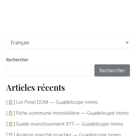
C
h
o
i
Rechercher
s
i
Rechercher
r
u
Articles récents
n
e
l
[
] Loi Pinel DOM — Guadeloupe Immo
a
n
[
] Fiche commune immobilière — Guadeloupe Immo
g
[
] Guide investissement 971 — Guadeloupe Immo
u
e
[
] Analyse marché quartier — Guadeloupe Immo