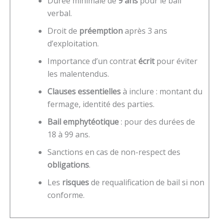
Durée minimale de
9 ans
pour le bail
verbal.
Droit de
préemption
après 3 ans
d’exploitation.
Importance d’un contrat
écrit
pour éviter
les malentendus.
Clauses essentielles
à inclure : montant du
fermage, identité des parties.
Bail emphytéotique
: pour des durées de
18 à 99 ans.
Sanctions en cas de non-respect des
obligations
.
Les
risques
de requalification de bail si non
conforme.