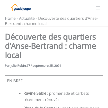
Aller
au
contenu
Home
-
Actualité
-
Découverte des quartiers d’Anse-
Bertrand : charme local
Découverte des quartiers
d’Anse-Bertrand : charme
local
Par
Julie.Robin.27
/
septembre 25, 2024
EN BREF
Ravine Sable
: promenade et carbets
récemment rénovés