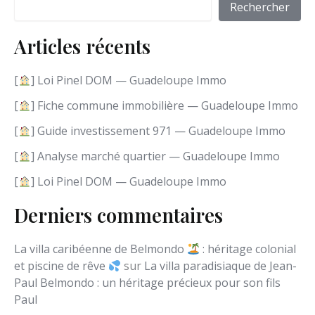
i
Rechercher
r
u
Articles récents
n
e
l
[
] Loi Pinel DOM — Guadeloupe Immo
a
n
[
] Fiche commune immobilière — Guadeloupe Immo
g
[
] Guide investissement 971 — Guadeloupe Immo
u
e
[
] Analyse marché quartier — Guadeloupe Immo
[
] Loi Pinel DOM — Guadeloupe Immo
Derniers commentaires
La villa caribéenne de Belmondo
: héritage colonial
et piscine de rêve
sur
La villa paradisiaque de Jean-
Paul Belmondo : un héritage précieux pour son fils
Paul