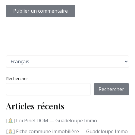
C
h
o
i
Rechercher
s
i
Rechercher
r
u
Articles récents
n
e
l
[
] Loi Pinel DOM — Guadeloupe Immo
a
n
[
] Fiche commune immobilière — Guadeloupe Immo