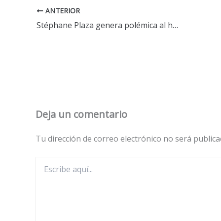
ANTERIOR
Stéphane Plaza genera polémica al hacer una incómoda comparación con Cristóbal Colón, lo que enfurece a los antillanos
Deja un comentario
Tu dirección de correo electrónico no será publica
Escribe
aquí...