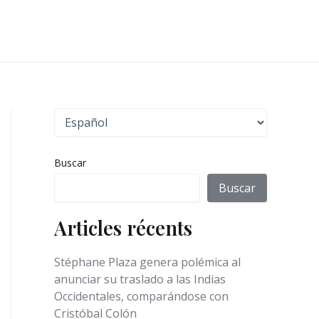
E
l
e
g
Buscar
i
r
Buscar
u
n
Articles récents
i
d
i
Stéphane Plaza genera polémica al
o
anunciar su traslado a las Indias
m
Occidentales, comparándose con
a
Cristóbal Colón