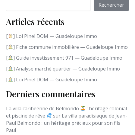
i
Rechercher
r
u
Articles récents
n
e
l
[
] Loi Pinel DOM — Guadeloupe Immo
a
n
[
] Fiche commune immobilière — Guadeloupe Immo
g
[
] Guide investissement 971 — Guadeloupe Immo
u
e
[
] Analyse marché quartier — Guadeloupe Immo
[
] Loi Pinel DOM — Guadeloupe Immo
Derniers commentaires
La villa caribéenne de Belmondo
: héritage colonial
et piscine de rêve
sur
La villa paradisiaque de Jean-
Paul Belmondo : un héritage précieux pour son fils
Paul