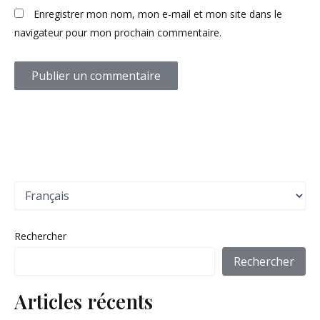
Enregistrer mon nom, mon e-mail et mon site dans le
navigateur pour mon prochain commentaire.
C
h
o
i
Rechercher
s
i
Rechercher
r
u
Articles récents
n
e