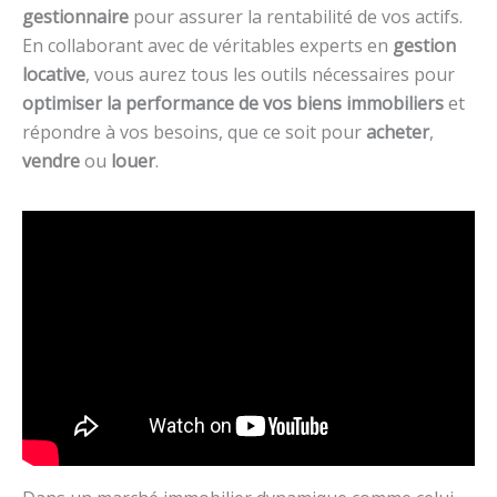
gestionnaire
pour assurer la rentabilité de vos actifs.
En collaborant avec de véritables experts en
gestion
locative
, vous aurez tous les outils nécessaires pour
optimiser la performance de vos biens immobiliers
et
répondre à vos besoins, que ce soit pour
acheter
,
vendre
ou
louer
.