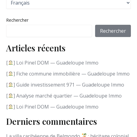
h
o
i
Rechercher
s
i
Rechercher
r
u
Articles récents
n
e
l
[
] Loi Pinel DOM — Guadeloupe Immo
a
n
[
] Fiche commune immobilière — Guadeloupe Immo
g
[
] Guide investissement 971 — Guadeloupe Immo
u
e
[
] Analyse marché quartier — Guadeloupe Immo
[
] Loi Pinel DOM — Guadeloupe Immo
Derniers commentaires
La villa caribéenne de Belmondo
: héritage colonial