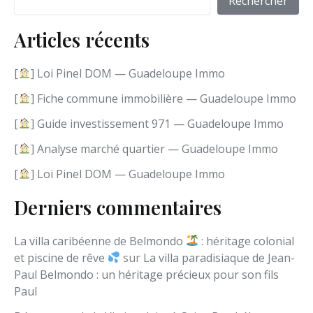
Rechercher
r
u
Articles récents
n
e
l
[
] Loi Pinel DOM — Guadeloupe Immo
a
n
[
] Fiche commune immobilière — Guadeloupe Immo
g
[
] Guide investissement 971 — Guadeloupe Immo
u
e
[
] Analyse marché quartier — Guadeloupe Immo
[
] Loi Pinel DOM — Guadeloupe Immo
Derniers commentaires
La villa caribéenne de Belmondo
: héritage colonial
et piscine de rêve
sur
La villa paradisiaque de Jean-
Paul Belmondo : un héritage précieux pour son fils
Paul