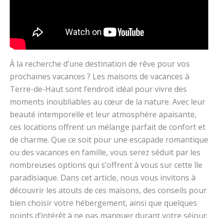
À la recherche d’une destination de rêve pour vos
prochaines vacances ? Les maisons de vacances à
Terre-de-Haut sont l’endroit idéal pour vivre des
moments inoubliables au cœur de la nature. Avec leur
beauté intemporelle et leur atmosphère apaisante,
ces locations offrent un mélange parfait de confort et
de charme. Que ce soit pour une escapade romantique
ou des vacances en famille, vous serez séduit par les
nombreuses options qui s’offrent à vous sur cette île
paradisiaque. Dans cet article, nous vous invitons à
découvrir les atouts de ces maisons, des conseils pour
bien choisir votre hébergement, ainsi que quelques
points d’intérêt à ne pas manquer durant votre séjour.