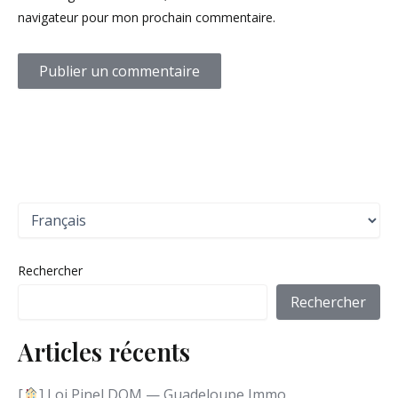
navigateur pour mon prochain commentaire.
C
h
o
i
Rechercher
s
i
Rechercher
r
u
Articles récents
n
e
l
[
] Loi Pinel DOM — Guadeloupe Immo