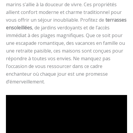
marins s’allie à la douceur de vivre. Ces propriétés
allient confort moderne et charme traditionnel pour
vous offrir un séjour inoubliable. Profitez de
terrasses
ensoleillées
, de jardins verdoyants et de l’accès
immédiat à des plages magnifiques. Que ce soit pour
une escapade romantique, des vacances en famille ou
une retraite paisible, ces maisons sont conçues pour
répondre à toutes vos envies. Ne manquez pas
l’occasion de vous ressourcer dans ce cadre
enchanteur où chaque jour est une promesse
d’émerveillement.