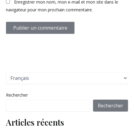
Enregistrer mon nom, mon e-mail et mon site dans le
navigateur pour mon prochain commentaire.
C
h
o
i
Rechercher
s
i
Rechercher
r
u
Articles récents
n
e