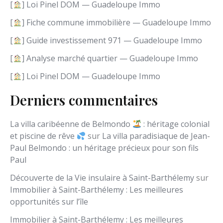
l
[
] Loi Pinel DOM — Guadeloupe Immo
a
n
[
] Fiche commune immobilière — Guadeloupe Immo
g
[
] Guide investissement 971 — Guadeloupe Immo
u
e
[
] Analyse marché quartier — Guadeloupe Immo
[
] Loi Pinel DOM — Guadeloupe Immo
Derniers commentaires
La villa caribéenne de Belmondo
: héritage colonial
et piscine de rêve
sur
La villa paradisiaque de Jean-
Paul Belmondo : un héritage précieux pour son fils
Paul
Découverte de la Vie insulaire à Saint-Barthélemy
sur
Immobilier à Saint-Barthélemy : Les meilleures
opportunités sur l’île
Immobilier à Saint-Barthélemy : Les meilleures