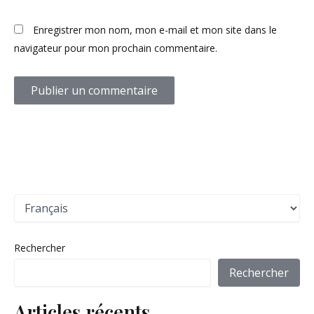
Enregistrer mon nom, mon e-mail et mon site dans le
navigateur pour mon prochain commentaire.
C
h
o
i
Rechercher
s
i
Rechercher
r
u
Articles récents
n