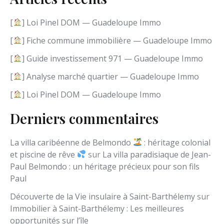
e
l
[
] Loi Pinel DOM — Guadeloupe Immo
a
n
[
] Fiche commune immobilière — Guadeloupe Immo
g
[
] Guide investissement 971 — Guadeloupe Immo
u
e
[
] Analyse marché quartier — Guadeloupe Immo
[
] Loi Pinel DOM — Guadeloupe Immo
Derniers commentaires
La villa caribéenne de Belmondo
: héritage colonial
et piscine de rêve
sur
La villa paradisiaque de Jean-
Paul Belmondo : un héritage précieux pour son fils
Paul
Découverte de la Vie insulaire à Saint-Barthélemy
sur
Immobilier à Saint-Barthélemy : Les meilleures
opportunités sur l’île