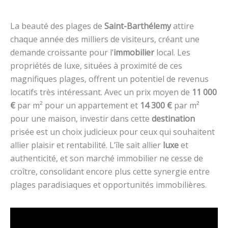
La beauté des plages de
Saint-Barthélemy
attire
chaque année des milliers de visiteurs, créant une
demande croissante pour l’
immobilier
local. Les
propriétés de luxe, situées à proximité de ces
magnifiques plages, offrent un potentiel de revenus
locatifs très intéressant. Avec un prix moyen de
11 000
€
par m² pour un appartement et
14 300 €
par m²
pour une maison, investir dans cette
destination
prisée est un choix judicieux pour ceux qui souhaitent
allier plaisir et rentabilité. L’île sait allier
luxe
et
authenticité, et son marché immobilier ne cesse de
croître, consolidant encore plus cette synergie entre
plages paradisiaques et opportunités immobilières.