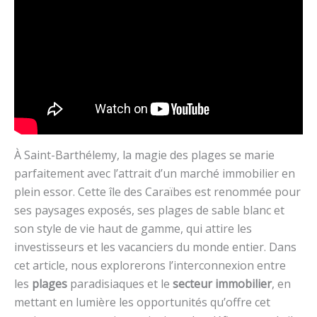
À Saint-Barthélemy, la magie des plages se marie
parfaitement avec l’attrait d’un marché immobilier en
plein essor. Cette île des Caraïbes est renommée pour
ses paysages exposés, ses plages de sable blanc et
son style de vie haut de gamme, qui attire les
investisseurs et les vacanciers du monde entier. Dans
cet article, nous explorerons l’interconnexion entre
les
plages
paradisiaques et le
secteur immobilier
, en
mettant en lumière les opportunités qu’offre cet