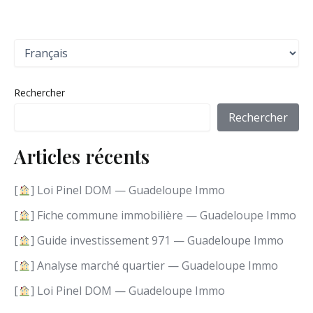
C
h
o
i
Rechercher
s
i
Rechercher
r
u
Articles récents
n
e
l
[
] Loi Pinel DOM — Guadeloupe Immo
a
n
[
] Fiche commune immobilière — Guadeloupe Immo
g
[
] Guide investissement 971 — Guadeloupe Immo
u
e
[
] Analyse marché quartier — Guadeloupe Immo
[
] Loi Pinel DOM — Guadeloupe Immo