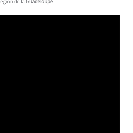
région de la
Guadeloupe
.