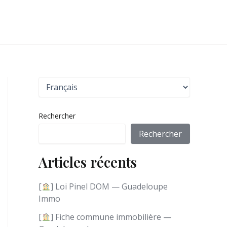
C
h
o
i
Rechercher
s
i
Rechercher
r
u
Articles récents
n
e
l
[
] Loi Pinel DOM — Guadeloupe
a
Immo
n
g
[
] Fiche commune immobilière —
u