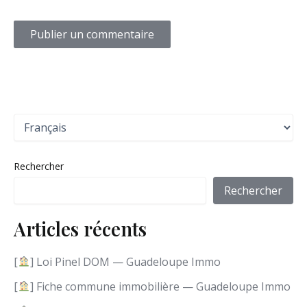
C
h
o
i
Rechercher
s
i
Rechercher
r
u
Articles récents
n
e
l
[
] Loi Pinel DOM — Guadeloupe Immo
a
n
[
] Fiche commune immobilière — Guadeloupe Immo
g