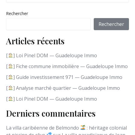
o
i
Rechercher
s
i
Rechercher
r
u
Articles récents
n
e
l
[
] Loi Pinel DOM — Guadeloupe Immo
a
n
[
] Fiche commune immobilière — Guadeloupe Immo
g
[
] Guide investissement 971 — Guadeloupe Immo
u
e
[
] Analyse marché quartier — Guadeloupe Immo
[
] Loi Pinel DOM — Guadeloupe Immo
Derniers commentaires
La villa caribéenne de Belmondo
: héritage colonial
et piscine de rêve
sur
La villa paradisiaque de Jean-