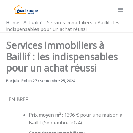
Aller
au
contenu
Home
-
Actualité
-
Services immobiliers à Baillif : les
indispensables pour un achat réussi
Services immobiliers à
Baillif : les indispensables
pour un achat réussi
Par
Julie.Robin.27
/
septembre 25, 2024
EN BREF
Prix moyen m² :
1396 € pour une maison à
Baillif (Septembre 2024).