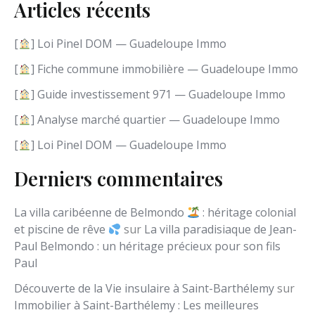
Articles récents
n
e
l
[
] Loi Pinel DOM — Guadeloupe Immo
a
n
[
] Fiche commune immobilière — Guadeloupe Immo
g
[
] Guide investissement 971 — Guadeloupe Immo
u
e
[
] Analyse marché quartier — Guadeloupe Immo
[
] Loi Pinel DOM — Guadeloupe Immo
Derniers commentaires
La villa caribéenne de Belmondo
: héritage colonial
et piscine de rêve
sur
La villa paradisiaque de Jean-
Paul Belmondo : un héritage précieux pour son fils
Paul
Découverte de la Vie insulaire à Saint-Barthélemy
sur
Immobilier à Saint-Barthélemy : Les meilleures