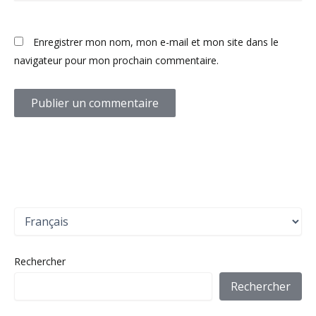
Enregistrer mon nom, mon e-mail et mon site dans le
navigateur pour mon prochain commentaire.
C
h
o
i
Rechercher
s
i
Rechercher
r
u