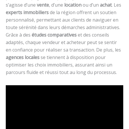
s’agisse d’une
vente
, d’une
location
ou d’un
achat
. Les
experts immobiliers
de la région offrent un soutien
personnalisé, permettant aux clients de naviguer en
toute sérénité dans leurs démarches administratives.
Grâce à des
études comparatives
et des conseils
adaptés, chaque vendeur et acheteur peut se sentir
en confiance pour réaliser sa transaction. De plus, les
agences locales
se tiennent à disposition pour
optimiser les choix immobiliers, assurant ainsi un
parcours fluide et réussi tout au long du processus.