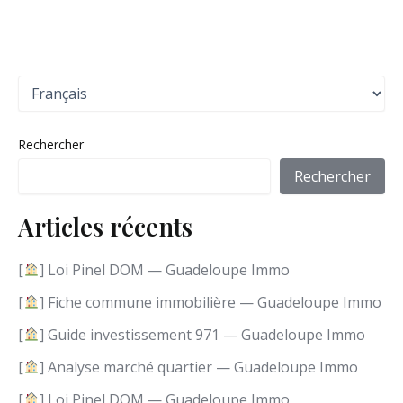
C
h
o
i
Rechercher
s
i
Rechercher
r
u
Articles récents
n
e
l
[
] Loi Pinel DOM — Guadeloupe Immo
a
n
[
] Fiche commune immobilière — Guadeloupe Immo
g
[
] Guide investissement 971 — Guadeloupe Immo
u
e
[
] Analyse marché quartier — Guadeloupe Immo
[
] Loi Pinel DOM — Guadeloupe Immo