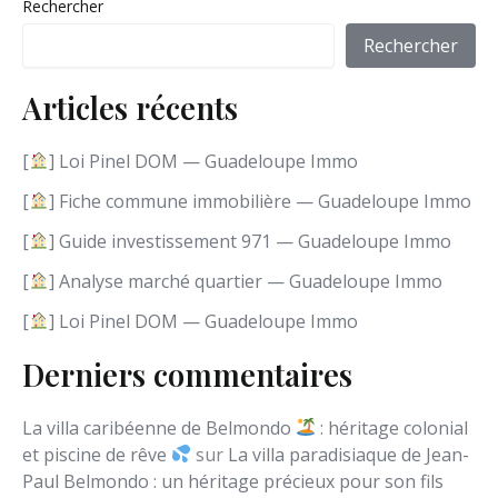
Rechercher
s
i
Rechercher
r
u
Articles récents
n
e
l
[
] Loi Pinel DOM — Guadeloupe Immo
a
n
[
] Fiche commune immobilière — Guadeloupe Immo
g
[
] Guide investissement 971 — Guadeloupe Immo
u
e
[
] Analyse marché quartier — Guadeloupe Immo
[
] Loi Pinel DOM — Guadeloupe Immo
Derniers commentaires
La villa caribéenne de Belmondo
: héritage colonial
et piscine de rêve
sur
La villa paradisiaque de Jean-
Paul Belmondo : un héritage précieux pour son fils