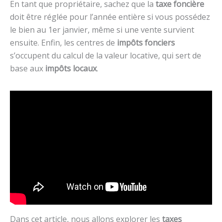
En tant que propriétaire, sachez que la
taxe foncière
doit être réglée pour l’année entière si vous possédez
le bien au 1er janvier, même si une vente survient
ensuite. Enfin, les centres de
impôts fonciers
s’occupent du calcul de la valeur locative, qui sert de
base aux
impôts locaux
.
Dans cet article, nous allons explorer les
taxes