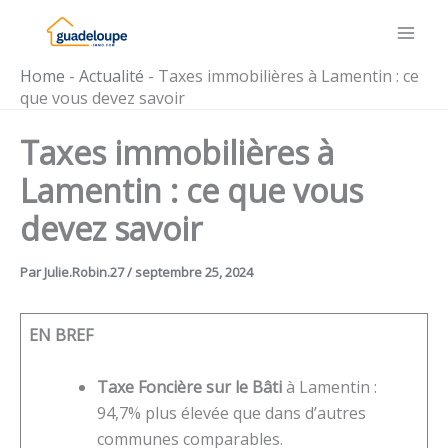
Aller
au
contenu
Home
-
Actualité
-
Taxes immobilières à Lamentin : ce
que vous devez savoir
Taxes immobilières à
Lamentin : ce que vous
devez savoir
Par
Julie.Robin.27
/
septembre 25, 2024
EN BREF
Taxe Foncière sur le Bâti
à Lamentin :
94,7% plus élevée que dans d’autres
communes comparables.