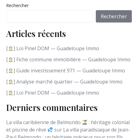
i
Rechercher
s
i
Rechercher
r
u
Articles récents
n
e
l
[
] Loi Pinel DOM — Guadeloupe Immo
a
n
[
] Fiche commune immobilière — Guadeloupe Immo
g
[
] Guide investissement 971 — Guadeloupe Immo
u
e
[
] Analyse marché quartier — Guadeloupe Immo
[
] Loi Pinel DOM — Guadeloupe Immo
Derniers commentaires
La villa caribéenne de Belmondo
: héritage colonial
et piscine de rêve
sur
La villa paradisiaque de Jean-
Paul Belmondo : un héritage précieux pour son fils