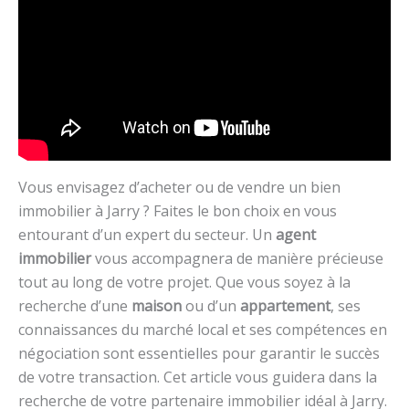
Vous envisagez d’acheter ou de vendre un bien
immobilier à Jarry ? Faites le bon choix en vous
entourant d’un expert du secteur. Un
agent
immobilier
vous accompagnera de manière précieuse
tout au long de votre projet. Que vous soyez à la
recherche d’une
maison
ou d’un
appartement
, ses
connaissances du marché local et ses compétences en
négociation sont essentielles pour garantir le succès
de votre transaction. Cet article vous guidera dans la
recherche de votre partenaire immobilier idéal à Jarry.