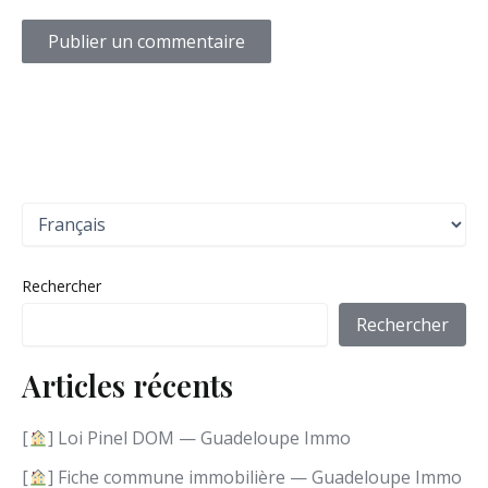
C
h
o
i
Rechercher
s
i
Rechercher
r
u
Articles récents
n
e
l
[
] Loi Pinel DOM — Guadeloupe Immo
a
n
[
] Fiche commune immobilière — Guadeloupe Immo