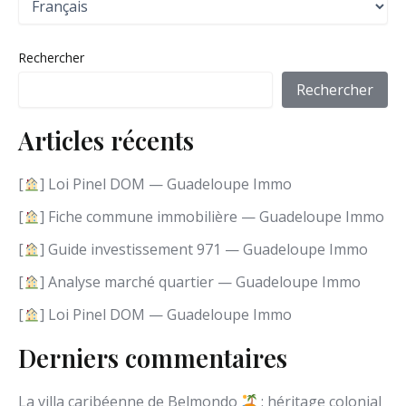
h
o
i
Rechercher
s
i
Rechercher
r
u
Articles récents
n
e
l
[
] Loi Pinel DOM — Guadeloupe Immo
a
n
[
] Fiche commune immobilière — Guadeloupe Immo
g
[
] Guide investissement 971 — Guadeloupe Immo
u
e
[
] Analyse marché quartier — Guadeloupe Immo
[
] Loi Pinel DOM — Guadeloupe Immo
Derniers commentaires
La villa caribéenne de Belmondo
: héritage colonial