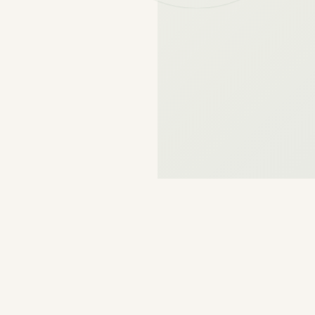
CE QUE VOUS TROUVEREZ
L'essentiel
en un seul endroit